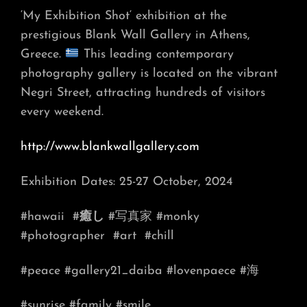
‘My Exhibition Shot‘ exhibition at the
prestigious Blank Wall Gallery in Athens,
Greece.
This leading contemporary
photography gallery is located on the vibrant
Negri Street, attracting hundreds of visitors
every weekend.
http://www.blankwallgallery.com
Exhibition Dates: 25-27 October, 2024
#hawaii
#
癒し
#写真家 #monky
#photographer
#art
#chill
#peace #gallery21_daiba #lovenpaece #海
#sunrise #family #smile