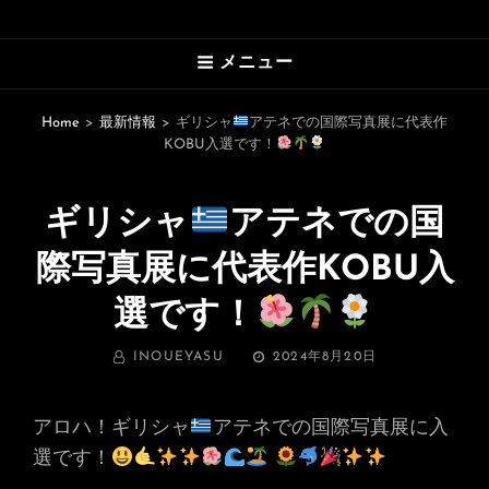
HAWAII’S MARVELOUS PHOTO
メニュー
GALLERY
An Uplifting Photo Collection By
Home
>
最新情報
>
ギリシャ
アテネでの国際写真展に代表作
KOBU入選です！
Photographer Yasu
ギリシャ
アテネでの国
際写真展に代表作KOBU入
選です！
BY
投
INOUEYASU
2024年8月20日
稿
日:
アロハ！ギリシャ
アテネでの国際写真展に入
選です！