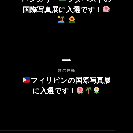
ゲ
国際写真展に入選です！
ー
シ
前
ョ
の
ン
投
稿
次の投稿
フィリピンの国際写真展
に入選です！
次
の
投
稿