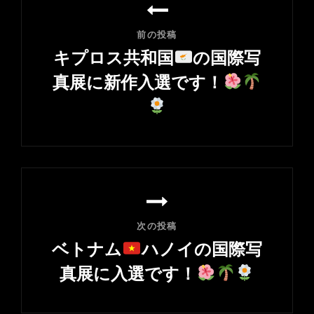
稿
ナ
前の投稿
ビ
キプロス共和国
の国際写
ゲ
真展に新作入選です！
ー
シ
前
ョ
の
ン
投
稿
次の投稿
ベトナム
ハノイの国際写
真展に入選です！
次