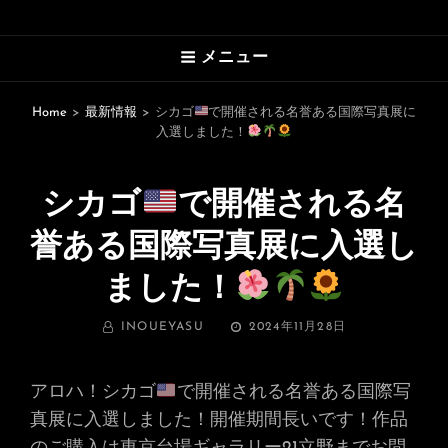
HAWAII’S MARVELOUS PHOTO
メニュー
GALLERY
An Uplifting Photo Collection By
Home
>
最新情報
>
シカゴ
で開催される名誉ある国際写真展に
入選しました！
Photographer Yasu
シカゴ
で開催される名
誉ある国際写真展に入選し
ました！
BY
投
INOUEYASU
2024年11月28日
稿
日:
アロハ！シカゴ
で開催される名誉ある国際写
真展に入選しました！開催期間長いです！作品