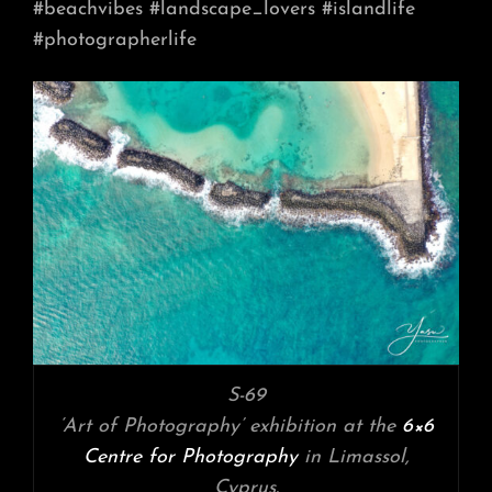
#beachvibes
#landscape_lovers
#islandlife
#photographerlife
S-69
‘Art of Photography’ exhibition at the
6×6
Centre for Photography
in Limassol,
Cyprus.