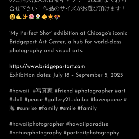
のご購入は東京台場ギャラリー21立野までお問
合せ下さい！作品のサイズがお選び頂けます！
‘My Perfect Shot’ exhibition at Chicago’s iconic
Bridgeport Art Center, a hub for world-class
photography and visual arts.
https://www.bridgeportart.com
Exhibition dates: July 18 – September 5, 2025
#hawaii
#写真家 #friend #photographer #art
#chill #peace #gallery21_daiba #lovenpaece #
海 #sunrise #family #smile #family
#hawaiiphotographer
#hawaiiparadise
#naturephotography
#portraitphotography