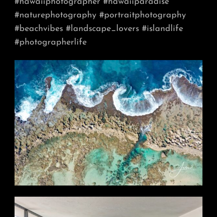
#hawaiiphotographer
#hawaiiparadise
#naturephotography
#portraitphotography
#beachvibes
#landscape_lovers
#islandlife
#photographerlife