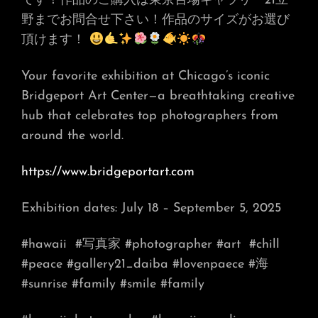
です！作品のご購入は東京台場ギャラリー21立
野までお問合せ下さい！作品のサイズがお選び
頂けます！
Your favorite exhibition at Chicago’s iconic
Bridgeport Art Center—a breathtaking creative
hub that celebrates top photographers from
around the world.
https://www.bridgeportart.com
Exhibition dates: July 18 – September 5, 2025
#hawaii
#写真家 #photographer #art
#chill
#peace #gallery21_daiba #lovenpaece #海
#sunrise #family #smile #family