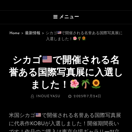
HAWAII’S MARVELOUS PHOTO
メニュー
GALLERY
An Uplifting Photo Collection By
Home
>
最新情報
>
シカゴ
で開催される名誉ある国際写真展に
入選しました！
Photographer Yasu
シカゴ
で開催される名
誉ある国際写真展に入選し
ました！
BY
投
INOUEYASU
2025年7月24日
稿
日:
米国シカゴ
で開催される名誉ある国際写真展
に代表作KOBUが入選しました！開催期間長い