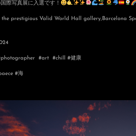
の国際写真展に入選です！
t the prestigious Valid World Hall gallery,Barcelona Sp
2024
#photographer
#art
#chill #健康
npaece #海