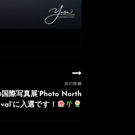
次の投稿
国際写真展‘Photo North
tival’に入選です！