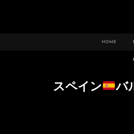
HAWAII’S MARVELOUS 
An Uplifting Photo Collection By
HOME
スペイン
バ