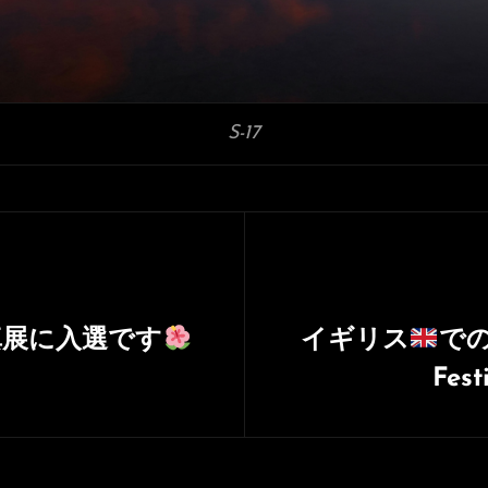
S-17
真展に入選です
イギリス
での
Fes
次
の
投