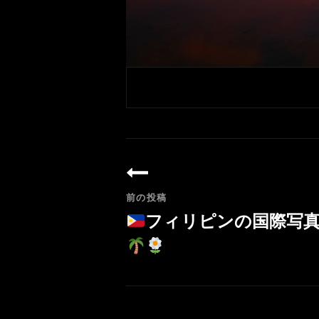
投
稿
ナ
前の投稿
ビ
フィリピンの国際写
ゲ
ー
前
シ
の
ョ
投