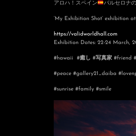
アロハ！スペイン
バルセロナ
‘My Exhibition Shot’ exhibition a
https://validworldhall.com
Exhibition Dates: 22-24 March, 
#hawaii
#
癒し
#
写真家
#friend 
#peace #gallery21_daiba #love
#sunrise #family #smile