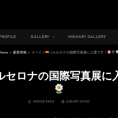
PHOTO GALLERY
 Photographer Yasu
PROFILE
GALLERY
HIGHART GALLERY
Home
>
最新情報
>
スペイン
バルセロナの国際写真展に入選です！
ルセロナの国際写真展に
BY
投
INOUEYASU
2024年1月10日
稿
日: