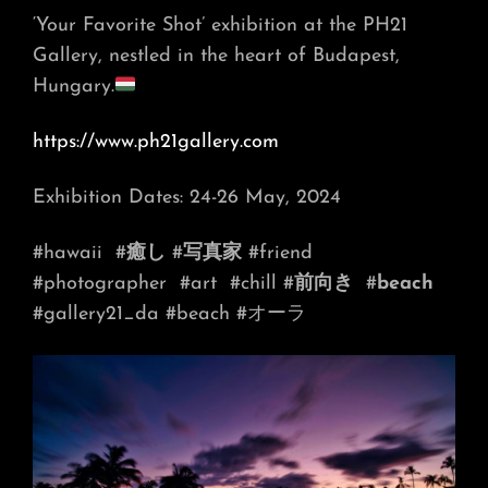
‘Your Favorite Shot’ exhibition at the PH21
Gallery, nestled in the heart of Budapest,
Hungary.
https://www.ph21gallery.com
Exhibition Dates: 24-26 May, 2024
#hawaii
#
癒し
#
写真家
#friend
#photographer
#art
#chill #
前向き
#
beach
#gallery21_da #beach #オーラ