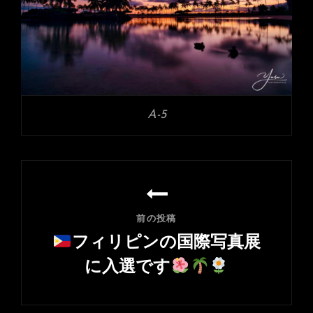
A-5
投
稿
ナ
前の投稿
ビ
フィリピンの国際写真展
ゲ
に入選です
ー
前
シ
の