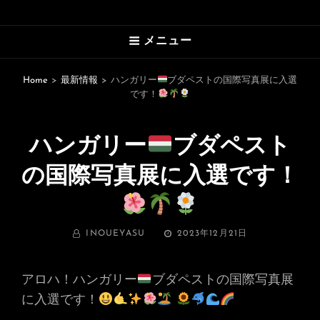
HAWAII’S MARVELOUS PHOTO
メニュー
GALLERY
An Uplifting Photo Collection By
Home
>
最新情報
>
ハンガリー
ブダペストの国際写真展に入選
です！
Photographer Yasu
ハンガリー
ブダペスト
の国際写真展に入選です！
BY
投
INOUEYASU
2023年12月21日
稿
日:
アロハ！ハンガリー
ブダペストの国際写真展
に入選です！