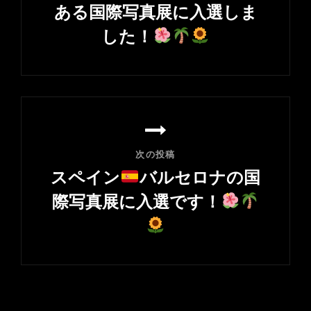
ゲ
ある国際写真展に入選しま
ー
した！
シ
前
ョ
の
ン
投
稿
次の投稿
スペイン
バルセロナの国
際写真展に入選です！
次
の
投
稿