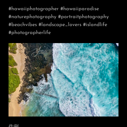
#hawaiiphotographer
#hawaiiparadise
#naturephotography
#portraitphotography
#beachvibes
#landscape_lovers
#islandlife
#photographerlife
作例