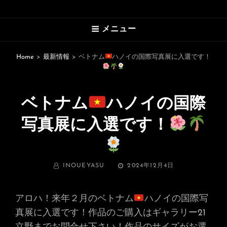
HAWAII’S MARVELOUS PHOTO
メニュー
GALLERY
An Uplifting Photo Collection By
Home
>
最新情報
>
ベトナム
ハノイの国際写真展に入選です！
Photographer Yasu
ベトナム
ハノイの国際
写真展に入選です！
BY
投
INOUEYASU
2024年12月4日
稿
日:
アロハ！来年２月のベトナム
ハノイの国際写
真展に入選です！作品のご購入はギャラリー21