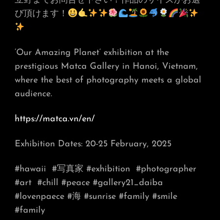
立野までお問合せ下さい！作品のサイズがお選
び頂けます！
‘Our Amazing Planet’ exhibition at the
prestigious Matca Gallery in Hanoi, Vietnam,
where the best of photography meets a global
audience.
https://matca.vn/en/
Exhibition Dates: 20-25 February, 2025
#hawaii
#写真家 #exhibition
#photographer
#art
#chill #peace #gallery21_daiba
#lovenpaece #海 #sunrise #family #smile
#family