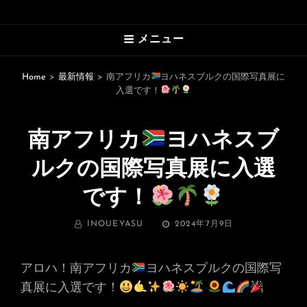
HAWAII’S MARVELOUS PHOTO
メニュー
GALLERY
An Uplifting Photo Collection By
Home
>
最新情報
>
南アフリカ
ヨハネスブルクの国際写真展に
入選です！
Photographer Yasu
南アフリカ
ヨハネスブ
ルクの国際写真展に入選
です！
BY
投
INOUEYASU
2024年7月9日
稿
日:
アロハ！南アフリカ
ヨハネスブルクの国際写
真展に入選です！