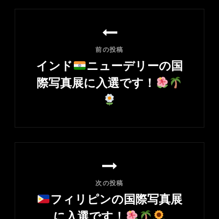
投
稿
ナ
前の投稿
ビ
インド
ニューデリーの国
ゲ
際写真展に入選です！
ー
シ
前
ョ
の
ン
投
稿
次の投稿
フィリピンの国際写真展
に入選です！