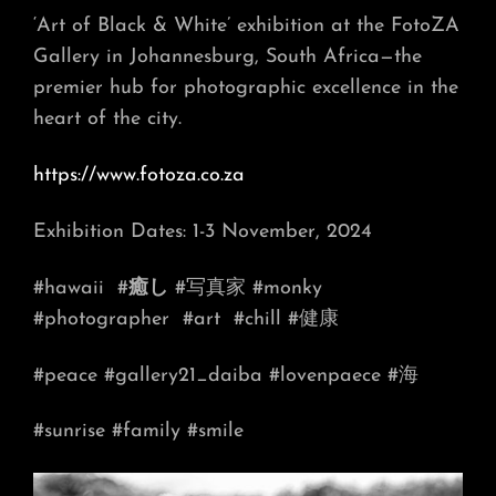
‘Art of Black & White’ exhibition at the FotoZA
Gallery in Johannesburg, South Africa—the
premier hub for photographic excellence in the
heart of the city.
https://www.fotoza.co.za
Exhibition Dates: 1-3 November, 2024
#hawaii
#
癒し
#写真家 #monky
#photographer
#art
#chill #健康
#peace #gallery21_daiba #lovenpaece #海
#sunrise #family #smile