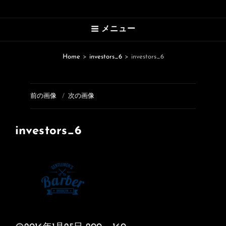
HAWAII’S MARVELOUS PHOTO
メニュー
GALLERY
An Uplifting Photo Collection By
Home
>
investors_6
>
investors_6
Photographer Yasu
前の画像
次の画像
investors_6