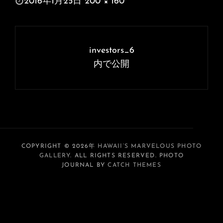
投
2016年1月25日
200 × 160
稿
フ
日:
ル
投
サ
稿
investors_6
イ
ナ
内で公開
ズ
ビ
ゲ
ー
シ
ョ
COPYRIGHT © 2026年
HAWAII’S MARVELOUS PHOTO
GALLERY
. ALL RIGHTS RESERVED. PHOTO
ン
JOURNAL BY
CATCH THEMES