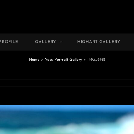
PHOTO GALLERY
 Photographer Yasu
PROFILE
GALLERY
HIGHART GALLERY
Home
>
Yasu Portrait Gallery
>
IMG_6742