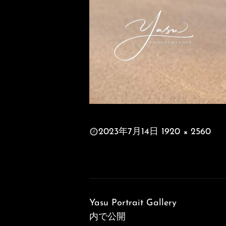
投
2023年7月14日
1920 × 2560
稿
フ
日:
ル
サ
投
イ
稿
ズ
Yasu Portrait Gallery
ナ
内で公開