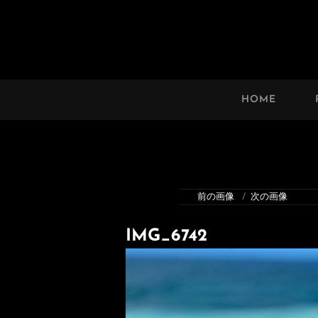
HAWAII’S MARVELOUS 
An Uplifting Photo Collection By
HOME
前の画像
次の画像
IMG_6742